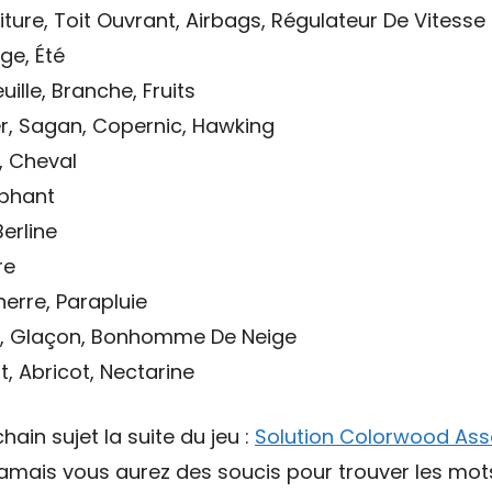
iture, Toit Ouvrant, Airbags, Régulateur De Vitesse
ge, Été
uille, Branche, Fruits
er, Sagan, Copernic, Hawking
, Cheval
éphant
erline
re
nerre, Parapluie
ge, Glaçon, Bonhomme De Neige
, Abricot, Nectarine
hain sujet la suite du jeu :
Solution Colorwood Ass
 jamais vous aurez des soucis pour trouver les mo