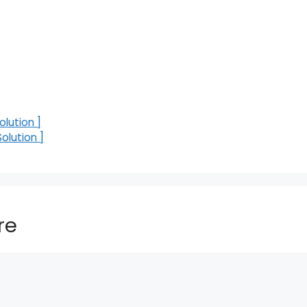
lution ]
olution ]
re