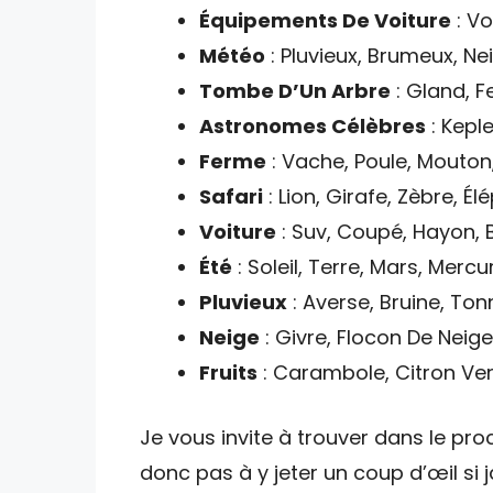
Équipements De Voiture
: Vo
Météo
: Pluvieux, Brumeux, Nei
Tombe D’Un Arbre
: Gland, Fe
Astronomes Célèbres
: Kepl
Ferme
: Vache, Poule, Mouton
Safari
: Lion, Girafe, Zèbre, Él
Voiture
: Suv, Coupé, Hayon, B
Été
: Soleil, Terre, Mars, Mercu
Pluvieux
: Averse, Bruine, Ton
Neige
: Givre, Flocon De Nei
Fruits
: Carambole, Citron Vert
Je vous invite à trouver dans le proc
donc pas à y jeter un coup d’œil si