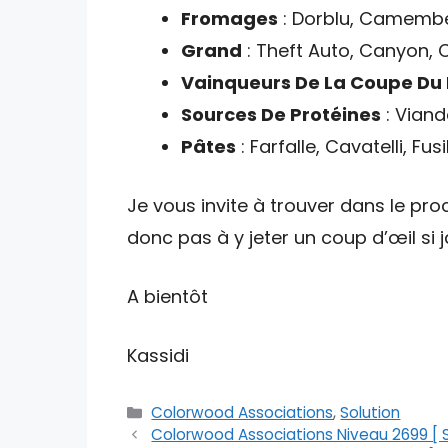
Fromages
: Dorblu, Camemb
Grand
: Theft Auto, Canyon, C
Vainqueurs De La Coupe Du
Sources De Protéines
: Viand
Pâtes
: Farfalle, Cavatelli, Fusi
Je vous invite à trouver dans le proc
donc pas à y jeter un coup d’œil si
A bientôt
Kassidi
Catégories
Colorwood Associations
,
Solution
Colorwood Associations Niveau 2699 [ S