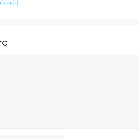
lution ]
re