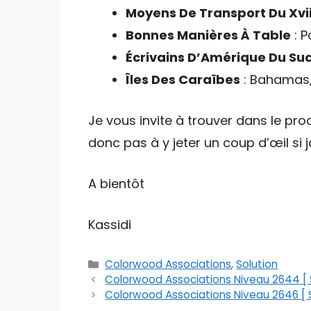
Moyens De Transport Du Xvii
Bonnes Manières À Table
: P
Écrivains D’Amérique Du Su
Îles Des Caraïbes
: Bahamas,
Je vous invite à trouver dans le proc
donc pas à y jeter un coup d’œil si
A bientôt
Kassidi
Catégories
Colorwood Associations
,
Solution
Colorwood Associations Niveau 2644 [ S
Colorwood Associations Niveau 2646 [ S