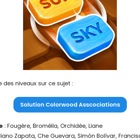
 des niveaux sur ce sujet :
Solution Colorwood Asscociations
e
: Fougère, Bromélia, Orchidée, Liane
liano Zapata, Che Guevara, Simón Bolívar, Franci