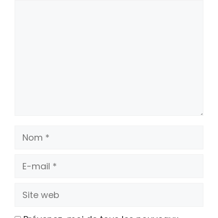
Commentaire
Nom
E-
mail
Site
web