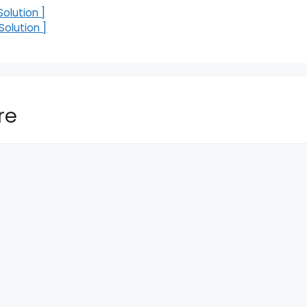
olution ]
olution ]
re