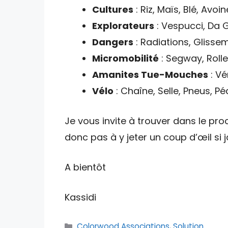
Cultures
: Riz, Maïs, Blé, Avoin
Explorateurs
: Vespucci, Da
Dangers
: Radiations, Gliss
Micromobilité
: Segway, Rolle
Amanites Tue-Mouches
: Vé
Vélo
: Chaîne, Selle, Pneus, P
Je vous invite à trouver dans le proc
donc pas à y jeter un coup d’œil si
A bientôt
Kassidi
Catégories
Colorwood Associations
,
Solution