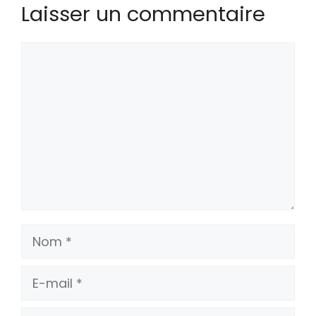
Laisser un commentaire
Commentaire
Nom
E-
mail