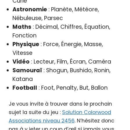
Curie
Astronomie
: Planète, Météore,
Nébuleuse, Parsec
Maths
: Décimal, Chiffres, Équation,
Fonction
Physique
: Force, Énergie, Masse,
Vitesse
Vidéo
: Lecteur, Film, Écran, Caméra
Samouraï
: Shogun, Bushido, Ronin,
Katana
Football
: Foot, Penalty, But, Ballon
Je vous invite à trouver dans le prochain
sujet la suite du jeu :
Solution Colorwood
Associations niveau 2456
. N’hésitez donc
pas à y jeter un coup d’œil si jamais vous