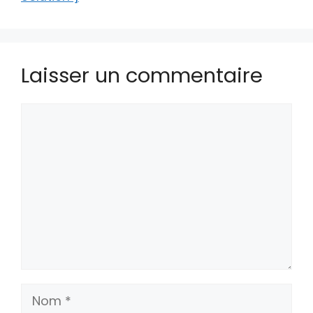
Laisser un commentaire
Commentaire
Nom