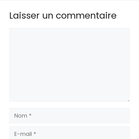
Laisser un commentaire
Commentaire
Nom
E-