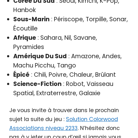
Corée Du Sud
: Séoul, Kimchi, K-Pop,
Hanbok
Sous-Marin
: Périscope, Torpille, Sonar,
Écoutille
Afrique
: Sahara, Nil, Savane,
Pyramides
Amérique Du Sud
: Amazone, Andes,
Machu Picchu, Tango
Épicé
: Chili, Poivre, Chaleur, Brûlant
Science-Fiction
: Robot, Vaisseau
Spatial, Extraterrestre, Galaxie
Je vous invite à trouver dans le prochain
sujet la suite du jeu :
Solution Colorwood
Associations niveau 2233
. N’hésitez donc
pas à y jeter un coup d’œil si jamais vous