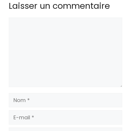
Laisser un commentaire
Commentaire
Nom
E-
mail