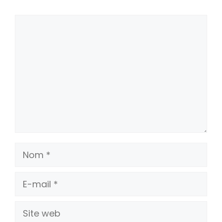
Commentaire
Nom
E-
mail
Site