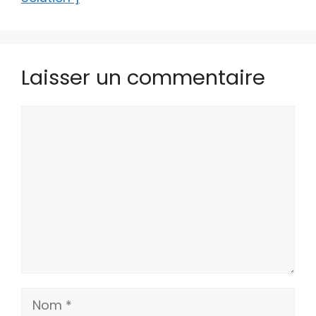
Laisser un commentaire
Commentaire
Nom