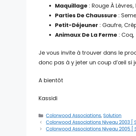
Maquillage
: Rouge À Lèvres, 
Parties De Chaussure
: Semel
Petit-Déjeuner
: Gaufre, Crê
Animaux De La Ferme
: Coq,
Je vous invite à trouver dans le proc
donc pas à y jeter un coup d’œil si
A bientôt
Kassidi
Catégories
Colorwood Associations
,
Solution
Colorwood Associations Niveau 2003 [ S
Colorwood Associations Niveau 2005 [ S