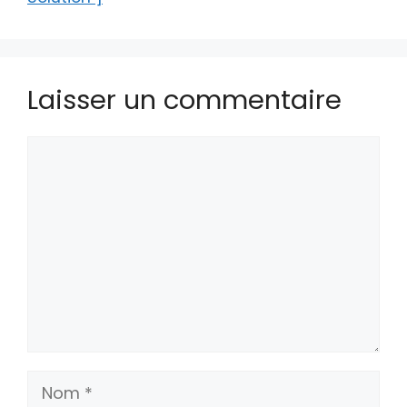
Laisser un commentaire
Commentaire
Nom