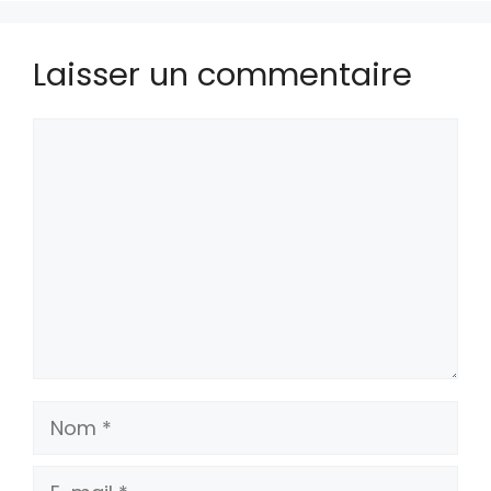
Laisser un commentaire
Commentaire
Nom
E-