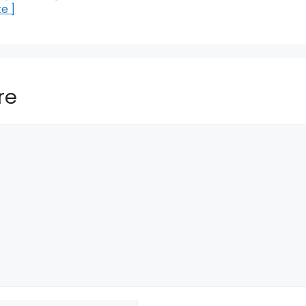
te ]
re