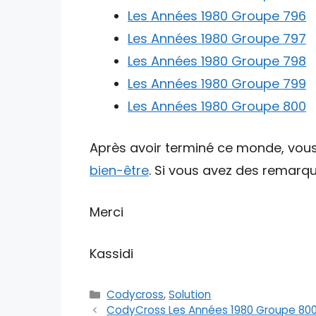
Les Années 1980 Groupe 796
Les Années 1980 Groupe 797
Les Années 1980 Groupe 798
Les Années 1980 Groupe 799
Les Années 1980 Groupe 800
Après avoir terminé ce monde, vous 
bien-être
. Si vous avez des remarqu
Merci
Kassidi
Catégories
Codycross
,
Solution
CodyCross Les Années 1980 Groupe 800 