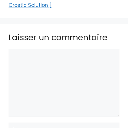
Crostic Solution ]
Laisser un commentaire
Commentaire
Nom