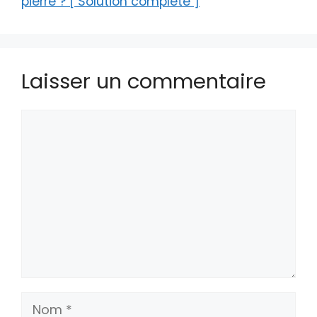
pierre ? [ Solution complète ]
Laisser un commentaire
Commentaire
Nom