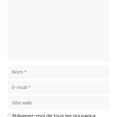
Commentaire
Nom
E-
mail
Site
web
Prévenez-moi de tous les nouveaux