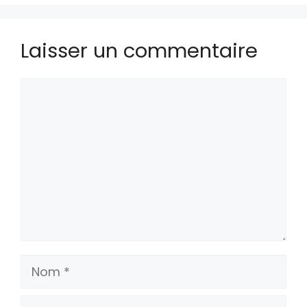
Laisser un commentaire
Commentaire
Nom
E-