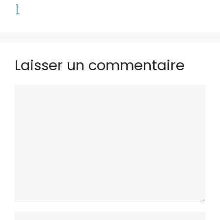
]
Laisser un commentaire
Commentaire
Nom