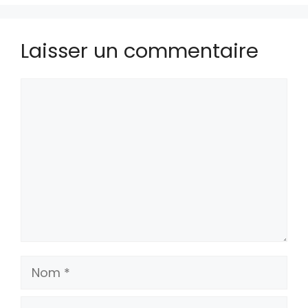
Laisser un commentaire
Commentaire
Nom
E-