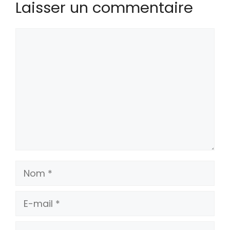
Laisser un commentaire
Commentaire
Nom
E-
mail
Site