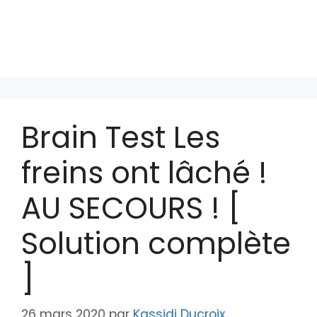
Brain Test Les
freins ont lâché !
AU SECOURS ! [
Solution complète
]
26 mars 2020
par
Kassidi Ducroix