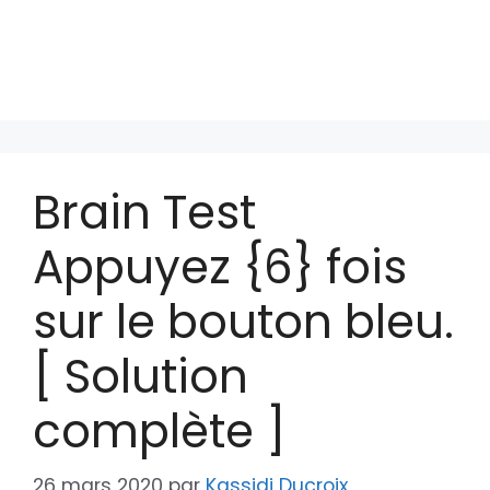
Brain Test
Appuyez {6} fois
sur le bouton bleu.
[ Solution
complète ]
26 mars 2020
par
Kassidi Ducroix