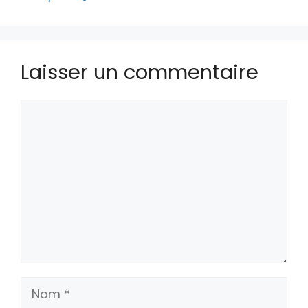
Laisser un commentaire
Commentaire
Nom