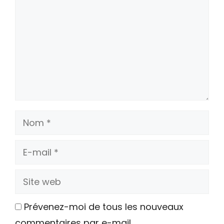
Nom
E-
mail
Site
web
Prévenez-moi de tous les nouveaux
commentaires par e-mail.