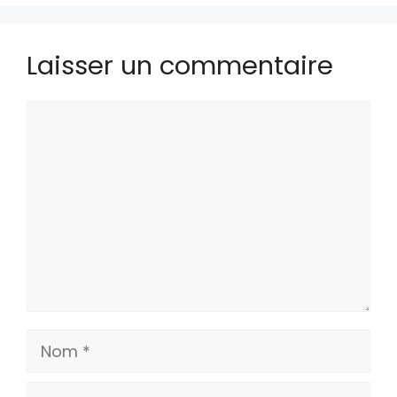
Laisser un commentaire
Commentaire
Nom
E-