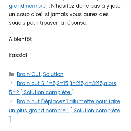
grand nombre !
. N’hésitez donc pas à y jeter
un coup d’œil si jamais vous aurez des
soucis pour trouver la réponse.
A bientôt
Kassidi
Catégories
Brain Out
,
Solution
Brain out Si 1=5,2=15,3=215,4=3215,alors
5=? [ Solution complète ]
Brain out Déplacez 1 allumette pour faire
un plus grand nombre ! [ Solution complète
]