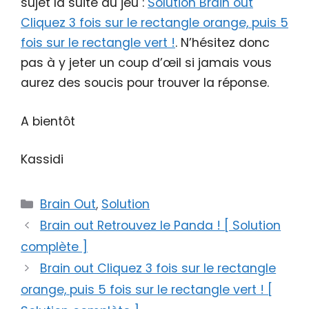
sujet la suite du jeu :
Solution Brain out
Cliquez 3 fois sur le rectangle orange, puis 5
fois sur le rectangle vert !
. N’hésitez donc
pas à y jeter un coup d’œil si jamais vous
aurez des soucis pour trouver la réponse.
A bientôt
Kassidi
Catégories
Brain Out
,
Solution
Brain out Retrouvez le Panda ! [ Solution
complète ]
Brain out Cliquez 3 fois sur le rectangle
orange, puis 5 fois sur le rectangle vert ! [