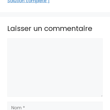
Solution complète ]
Laisser un commentaire
Commentaire
Nom