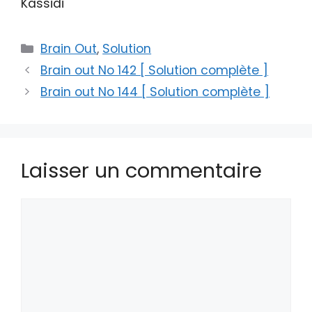
Kassidi
Catégories
Brain Out
,
Solution
Brain out No 142 [ Solution complète ]
Brain out No 144 [ Solution complète ]
Laisser un commentaire
Commentaire