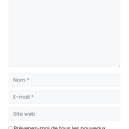
Commentaire
Nom
E-
mail
Site
web
Prévenez-moi de tous les nouveaux