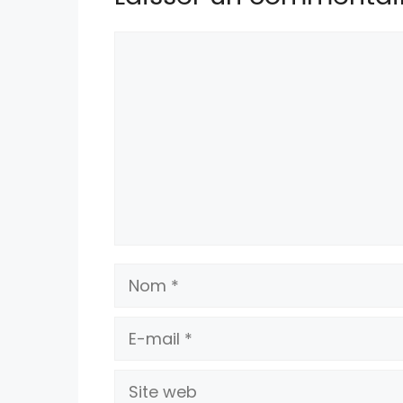
Commentaire
Nom
E-
mail
Site