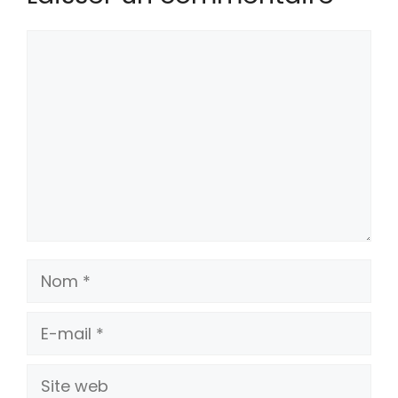
Commentaire
Nom
E-
mail
Site