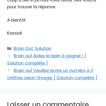
coup d’œil si jamais vous aurez des soucis
pour trouver la réponse.
A bientôt
Kassidi
Catégories
Brain Out
,
Solution
Brain out Aidez le lapin à gagner ! [
Solution complète ]
Brain out Veuillez écrire un numéro à 2
chiffres selon l’image. [ Solution complète ]
Laisser un commentaire