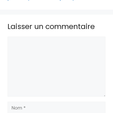
Laisser un commentaire
Commentaire
Nom