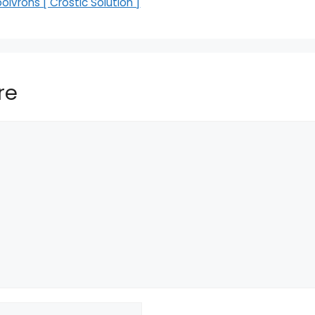
ivrons [ Crostic Solution ]
re