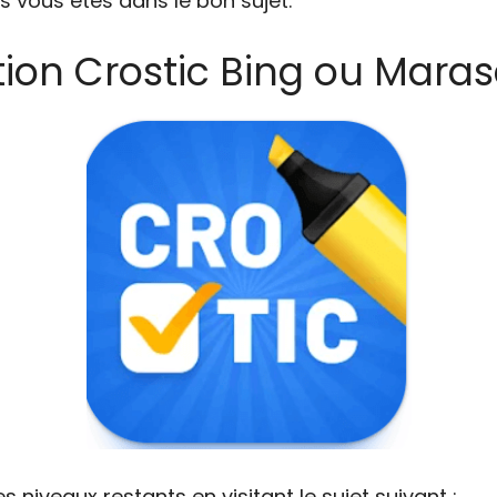
s vous êtes dans le bon sujet.
tion Crostic Bing ou Maras
niveaux restants en visitant le sujet suivant :