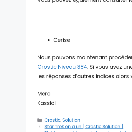
Cerise
Nous pouvons maintenant procéder av
Crostic Niveau 384
. Si vous avez u
les réponses d’autres indices alors v
Merci
Kassidi
Catégories
Crostic
,
Solution
Star Trek en a un [ Crostic Solution ]