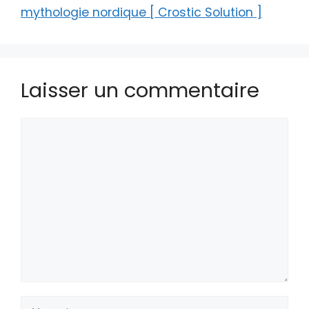
mythologie nordique [ Crostic Solution ]
Laisser un commentaire
Commentaire
Nom