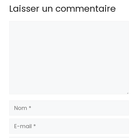
Laisser un commentaire
Commentaire
Nom
E-
mail