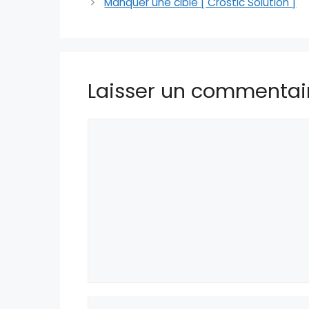
Manquer une cible [ Crostic Solution ]
Laisser un commentai
Commentaire
Nom