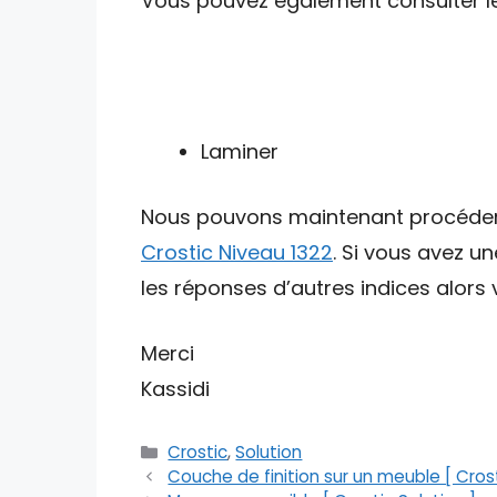
Vous pouvez également consulter les 
Laminer
Nous pouvons maintenant procéder av
Crostic Niveau 1322
. Si vous avez u
les réponses d’autres indices alors v
Merci
Kassidi
Catégories
Crostic
,
Solution
Couche de finition sur un meuble [ Crost