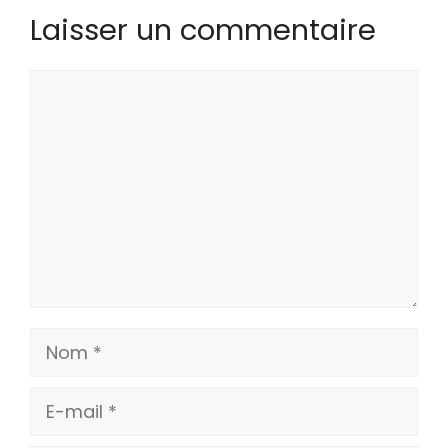
Laisser un commentaire
Commentaire
Nom
E-
mail