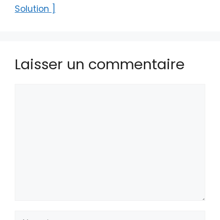
Solution ]
Laisser un commentaire
Commentaire
Nom