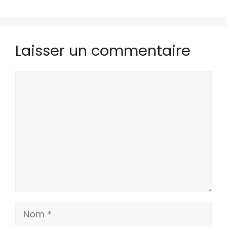
Laisser un commentaire
Commentaire
Nom