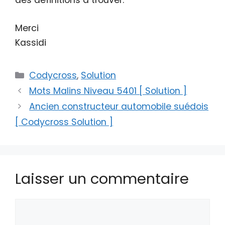
des définitions à trouver.
Merci
Kassidi
Catégories
Codycross
,
Solution
Mots Malins Niveau 5401 [ Solution ]
Ancien constructeur automobile suédois
[ Codycross Solution ]
Laisser un commentaire
Commentaire