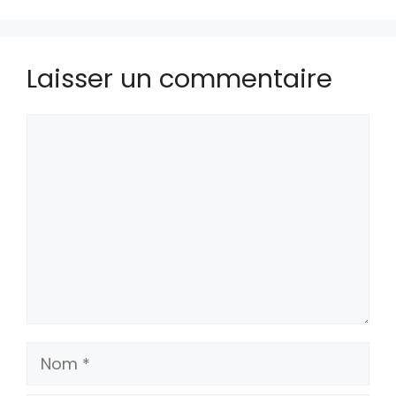
Laisser un commentaire
Commentaire
Nom