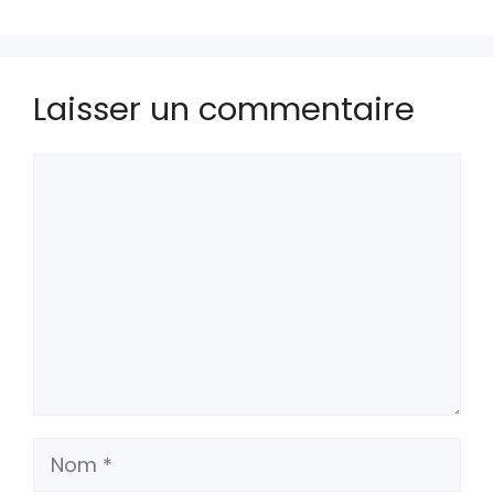
Laisser un commentaire
Commentaire
Nom